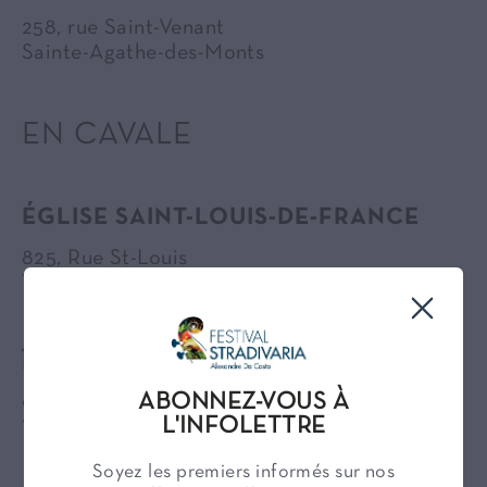
258, rue Saint-Venant
Sainte-Agathe-des-Monts
EN CAVALE
ÉGLISE SAINT-LOUIS-DE-FRANCE
825, Rue St-Louis
Terrebonne
ÎLE-DES-MOULINS DE TERREBONNE
ABONNEZ-VOUS À
925, Place de l'Île-des-Moulins
L'INFOLETTRE
Vieux-Terrebonne
Soyez les premiers informés sur nos