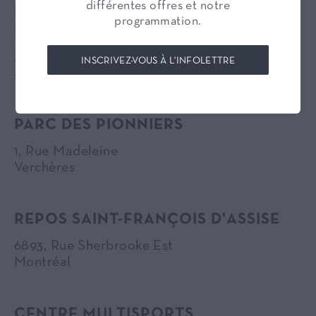
différentes offres et notre
ÉGLISE DE SAINT-ALEXIS-DES-
programmation.
MONTS
30, Rue Saint-Pierre
INSCRIVEZ-VOUS À L'INFOLETTRE
Saint-Alexis-des-Monts
PARC DES PIONNIERS
1, Rue Madeleine
Verchères
REPOS SAINT-FRANÇOIS D'ASSISE
6893, Rue Sherbrooke Est
Montréal
CENTRE MULTISPORTS